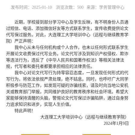
发布时间：2025-01-10
浏览次数：
500
来源：学务管理中心
近期，学校接到部分学习中心及学生反映，有不明身份人员通
过短信、电话、添加微信好友等方式联系学生，宣传收费提供论文
代写保过服务。对此，大连理工大学培训中心（远程与继续教育学
院）严正声明：
我中心从未与任何机构或个人合作，也未以任何形式联系学生
开展论文收费保过代写业务。论文代写涉及到知识产权侵权、欺诈
等违法行为，违反了《中华人民共和国著作权法》等相关法律法
规，代写者和委托者都要承担相应的法律责任。
我中心对论文代写行为持零容忍态度，一旦发现任何形式的代
写行为，将依法依规严肃处理，绝不姑息。同时，也呼吁广大同学
积极参与防范工作，如发现可疑的诈骗线索，请及时向当地公安机
关或教育部门举报，共同维护良好的教育秩序和社会环境。希望大
家能够保持清醒的头脑，警惕论文代写保过诈骗陷阱，通过自身努
力追求知识和进步，实现人生价值。
特此声明！
大连理工大学培训中心（远程与继续教育学院）
2024年1月9日