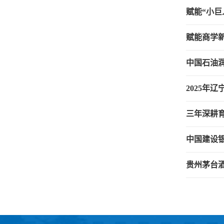
赋能“小巨
赋能商学
中国石油
2025
三年深耕
中国建设
贵州茅台酒