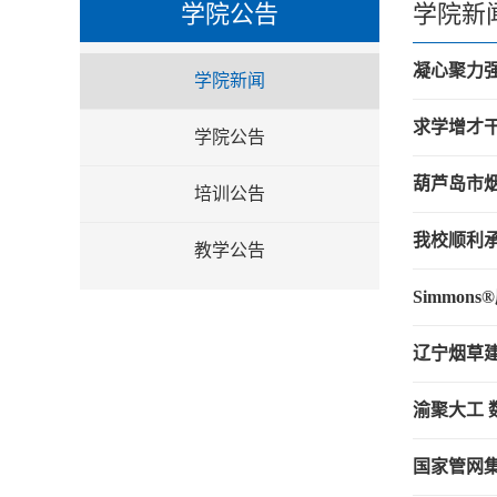
学院公告
学院新
凝心聚力强
学院新闻
求学增才
学院公告
葫芦岛市
培训公告
我校顺利
教学公告
Simmo
辽宁烟草
渝聚大工 
国家管网