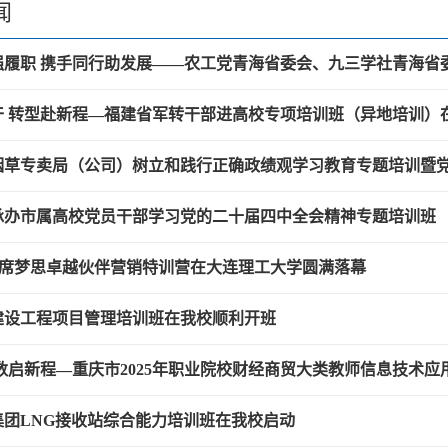
闻
履职 携手同行助发展——农工党青海省委会、九三学社青海省委
干 转型赴新程—福建省军转干部进高校专项培训班（异地培训）
烟草专卖局（公司）树立和践行正确政绩观学习教育专题培训暨党务
承办市属高校党员干部学习党的二十届四中全会精神专题培训班
ns®席梦思卓越伙伴营销特训营在大连理工大学圆满落幕
建设工程项目管理培训班在我校顺利开班
数启新程—重庆市2025年职业院校财经商贸大类教师信息技术应用
集团LNG接收站综合能力培训班在我校启动