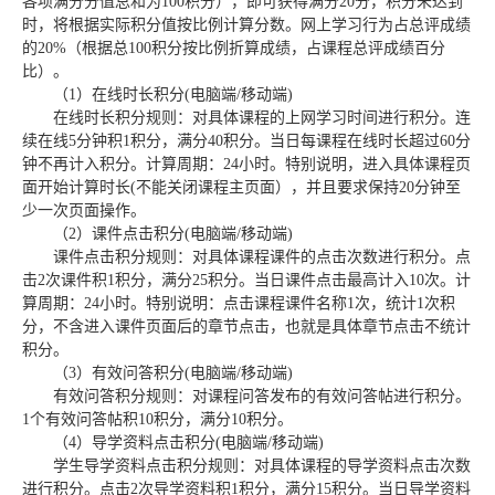
各项满分分值总和为
100
积分），即可获得满分
20
分，积分未达到
时，将根据实际积分值按比例计算分数。网上学习行为占总评成绩
的
20%
（根据总
100
积分按比例折算成绩，占课程总评成绩百分
比）。
（
1
）在线时长积分
(
电脑端
/
移动端
)
在线时长积分规则：对具体课程的上网学习时间进行积分。连
续在线
5
分钟积
1
积分，满分
40
积分。当日每课程在线时长超过
60
分
钟不再计入积分。计算周期：
24
小时。特别说明，进入具体课程页
面开始计算时长
(
不能关闭课程主页面），并且要求保持
20
分钟至
少一次页面操作。
（
2
）课件点击积分
(
电脑端
/
移动端
)
课件点击积分规则：对具体课程课件的点击次数进行积分。点
击
2
次课件积
1
积分，满分
25
积分。当日课件点击最高计入
10
次。计
算周期：
24
小时。特别说明：点击课程课件名称
1
次，统计
1
次积
分，不含进入课件页面后的章节点击，也就是具体章节点击不统计
积分。
（
3
）有效问答积分
(
电脑端
/
移动端
)
有效问答积分规则：对课程问答发布的有效问答帖进行积分。
1
个有效问答帖积
10
积分，满分
10
积分。
（
4
）导学资料点击积分
(
电脑端
/
移动端
)
学生导学资料点击积分规则：对具体课程的导学资料点击次数
进行积分。点击
2
次导学资料积
1
积分，满分
15
积分。当日导学资料