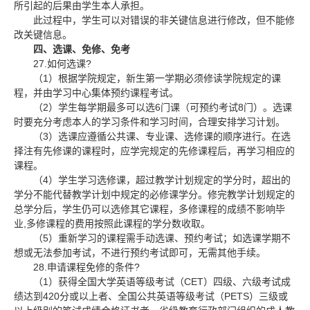
所引起的后果由学生本人承担。
此过程中，学生可以对错误的非关键信息进行修改，但不能修
改关键信息。
四、选课、免修、免考
27.
?
如何选课
1
（
）根据学院规定，新生第一学期必须修读学院规定的课
程，并由学习中心集体预约课程考试。
2
6
8
（
）学生每学期最多可以选
门课（可预约考试
门）。选课
时要充分考虑本人的学习条件和学习时间，合理安排学习计划。
3
（
）选课应遵循公共课、专业课、选修课的顺序进行。在选
择注有先修课的课程时，应学完规定的先修课程后，再学习相应的
课程。
4
（
）学生学习选修课，超过教学计划规定的学分时，超出的
学分不能代替教学计划中规定的必修课学分。修完教学计划规定的
总学分后，学生仍可以选修其它课程，多修课程的成绩不影响毕
,
业
多修课程的费用按照此课程的学分数收取。
5
（
）重新学习的课程需手动选课、预约考试；如选课学期不
想或无法参加考试，不进行预约考试即可，无需其他手续。
28.
?
申请课程免修的条件
1
CET
（
）获得全国大学英语等级考试（
）四级、六级考试成
420
PETS
绩达到
分或以上者、全国公共英语等级考试（
）三级或