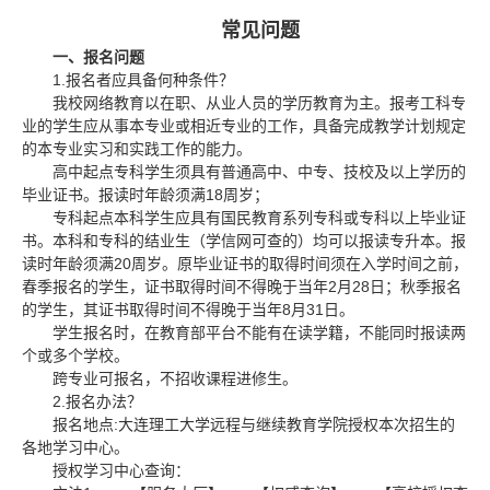
常见问题
一、报名问题
1.
报名者应具备何种条件？
我校网络教育以在职、从业人员的学历教育为主。报考工科专
业的学生应从事本专业或相近专业的工作，具备完成教学计划规定
的本专业实习和实践工作的能力。
高中起点专科学生须具有普通高中、中专、技校及以上学历的
18
毕业证书。报读时年龄须满
周岁；
专科起点本科学生应具有国民教育系列专科或专科以上毕业证
书。本科和专科的结业生（学信网可查的）均可以报读专升本。报
20
读时年龄须满
周岁。原毕业证书的取得时间须在入学时间之前，
2
28
春季报名的学生，证书取得时间不得晚于当年
月
日；秋季报名
8
31
的学生，其证书取得时间不得晚于当年
月
日。
学生报名时，在教育部平台不能有在读学籍，不能同时报读两
个或多个学校。
跨专业可报名，不招收课程进修生。
2.
报名办法？
:
报名地点
大连理工大学远程与继续教育学院授权本次招生的
各地学习中心。
授权学习中心查询：