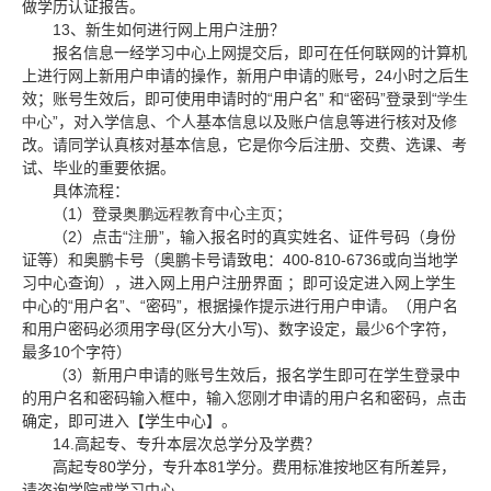
做学历认证报告。
13
、新生如何进行网上用户注册？
报名信息一经学习中心上网提交后，即可在任何联网的计算机
24
上进行网上新用户申请的操作，新用户申请的账号，
小时之后生
“
”
“
”
“
效；账号生效后，即可使用申请时的
用户名
和
密码
登录到
学生
”
中心
，对入学信息、个人基本信息以及账户信息等进行核对及修
改。请同学认真核对基本信息，它是你今后注册、交费、选课、考
试、毕业的重要依据。
具体流程：
1
（
）登录
奥鹏远程
教育中心主页
；
2
“
”
（
）点击
注册
，输入报名时的真实姓名、证件号码（身份
400-810-6736
证等）和奥鹏卡号（奥鹏卡号请致电：
或向当地学
习中心查询），进入网上用户注册界面
；即可设定进入网上学生
“
”
“
”
中心的
用户名
、
密码
，根据操作提示进行用户申请。（用户名
(
)
6
和用户密码必须用字母
区分大小写
、数字设定，最少
个字符，
10
最多
个字符）
3
（
）新用户申请的账号生效后，报名学生即可在学生登录中
的用户名和密码输入框中，输入您刚才申请的用户名和密码，点击
确定，即可进入【学生中心】。
14.
高起专、专升本层次总学分及学费？
80
81
高起专
学分，专升本
学分。费用标准按地区有所差异，
请咨询学院或学习中心。