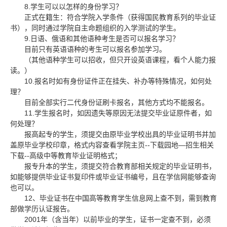
8.
学生可以以怎样的身份学习？
正式在籍生：符合学院入学条件（获得国民教育系列的毕业证
书），同时通过学院自主命题组织的入学测试的学生。
9.
日语、俄语和其他语种考生是否可以报名学习？
目前只有英语语种的考生可以报名参加学习。
（其他语种学生可以招收，但只开设英语课程，看个人能力报
读。）
10.
报名时如有身份证件正在挂失、补办等特殊情况，如何处
理？
目前全部实行二代身份证刷卡报名，其他方式均不能报名。
11.
学生报名时，如因遗失等原因无法提交毕业证原件者，如
何处理？
报高起专的学生，须提交由原毕业学校出具的毕业证明书并加
--
—
盖原毕业学校印章，格式内容查看学院主页
下载园地
招生相关
--
下载
高级中等教育毕业证明格式；
报专升本的学生，须提交符合教育部相关规定的毕业证明书，
如能够提供毕业证书复印件或毕业证书编号，且在学信网能够查询
也可以。
12
、毕业证书在中国高等教育学生信息网上查不到，需到教育
部做学历认证报告。
2001
年（含当年）以前毕业的学生，证书一定查不到，必须