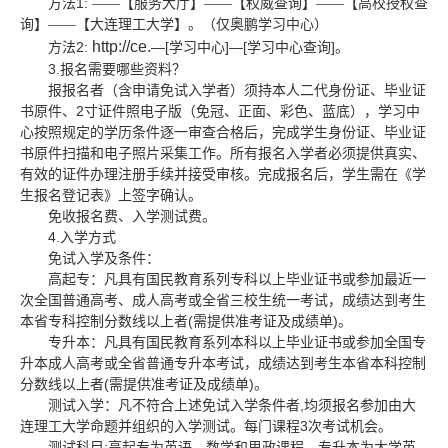
1:
方法
——【服务大厅】——【权威查询】——【高校授权查
询】——【大连理工大学】。（仅奥鹏学习中心）
http://ce.
2:
—[
]—[
]
方法
学习中心
学习中心查询
。
3.
报名需要哪些资料？
报报名者（含申请免试入学者）须持本人二代身份证、毕业证
2
书原件、
寸证件照电子版（免冠、正面、彩色、蓝底），学习中
心按照规定的学历条件逐一审查合格后，完成学生身份证、毕业证
书原件扫描和电子照片采集工作。所有报名入学者必须提供真实、
有效的证件办理注册手续并接受审核。完成报名后，学生需在《学
生报名登记表》上签字确认。
免收报名费、入学测试费。
4.
入学方式
免试入学及条件：
高起专：凡具有国民教育系列专科以上毕业证书或参加最近一
次全国普通高考、成人高考或全省三校生统一考试，成绩达到考生
(
)
本省专科控制分数线以上者
需提供准考证及成绩单
。
专升本：凡具有国民教育系列本科以上毕业证书或参加全国专
升本成人高考或全省普通专升本考试，成绩达到考生本省本科控制
(
)
分数线以上者
需提供准考证及成绩单
。
,
测试入学：凡不符合上述免试入学条件者
均须报名参加由大
3
连理工大学命题并组织的入学测试。每门课程
次考试机会。
:
测试科目
高起专为英语、数学和思政课程，专升本为大学英