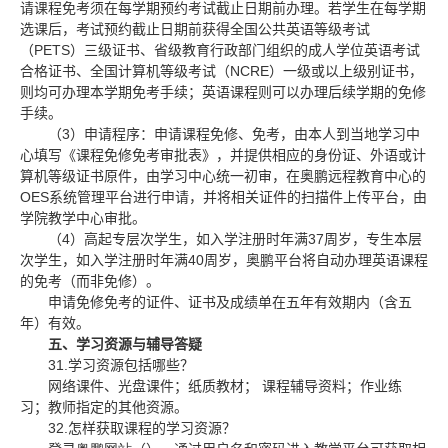
请课程免考须在每学期预约考试截止日期前办理。若学生在每学期
选课后，考试预约截止日期前获得全国公共英语等级考试
PETS
（
）三级证书、省级教育行政部门组织的成人学位英语考试
NCRE
合格证书、全国计算机等级考试（
）一级或以上级别证书，
则均可办理本学期免考手续；英语课程则可以办理后续学期的免修
手续。
3
（
）申请程序：申请课程免修、免考，由本人到当地学习中
心填写《课程免修免考审批表》，并提供相应的身份证、外语或计
算机等级证书原件，由学习中心统一初审，在奥鹏远程教育中心的
OES
系统管理平台进行申请，并将相关证件的扫描件上传平台，由
学院教学中心审批。
4
37
（
）高起专层次学生，如入学注册时年满
周岁，专生本层
40
次学生，如入学注册时年满
周岁，奥鹏平台将自动办理英语课程
的免考（而非免修）。
申请免修免考的证件、证书及成绩单在五年有效期内（含五
年）有效。
五、学习资源与辅导答疑
31.
学习资源包括哪些？
网络课件、光盘课件；纸质教材；
课程辅导资料；作业练
习；教师指定的其他资源。
32.
怎样获取课程的学习资源？