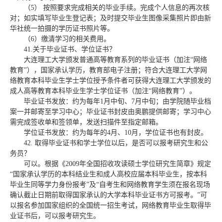
（
5
）
按照要求完成相关的毕业手续。完成个人信息的再次核
对；如实填写毕业生登记表；及时提交毕业生图像采集照片即由新
华社统一拍摄的学历证书照片等。
（
6
）缴清学习的相关费用。
41.
关于毕业证书、学位证书？
大连理工大学颁发普通高等教育系列的毕业证书（加注“网络
教育”），国家承认学历，教育部电子注册；符合大连理工大学网
络教育本科毕业生学士学位授予条件者可获得大连理工大学颁发的
成人高等教育本科毕业生学士学位证书（加注“网络教育”）。
毕业证书发放：约为每年
1
月中旬、
7
月中旬；由学院随毕业档
案一并邮寄至学习中心；毕业证书封皮由奥鹏提供邮寄；学习中心
需完成签收单和签领单，发送扫描件至指定邮箱。
学位证书发放：约为每年的
4
月、
10
月，学位证书也有封皮。
42.
取得毕业证书和学士学位以后，是否可以报考研究生和公
务员？
可以。根据《
2009
年全国招收攻读硕士学位研究生简章》规定
“国家承认学历的本科结业生和成人高校应届本科毕业生，按本科
毕业生同等学力身份报考”及“自考生和网络教育学生须在报名现场
确认截止日期前取得国家承认的大学本科毕业证书方可报考。”可
以报名参加国家组织的全国统一招生考试，网络教育毕业生取得毕
业证书后，可以报考研究生。