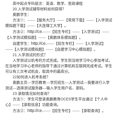
高中起点专科层次：英语、数学、思政课程
20.
入学测试辅导材料如何获得？
奥鹏学生：
方法①：
——【服务大厅】——【常用下载】——【入学测试
模拟题下载】——【大连理工大学】。
http://ce.
方法②：
——【招生专栏】——【入学测试】——
【入学测试模拟题】——【奥鹏体系模拟题】。
http://ce.
自建学生：
——【招生专栏】——【入学测试】
——【入学测试模拟题】——【自建学习中心模拟题】。
21.
入学测试的形式？
入学测试以机考的方式完成。学生到当地学习中心参加考试，
在当地学习中心老师的指导下通过计算机和互联网完成考试。学生
可以有三次考试机会，取其中的最高分。
22
如何进入机考系统？
---
---
---
---
奥鹏主页
学历教育
学历招生
入学测试
我要进行入学
---
---
测试
选择测试服务器
输入学生用户名、密码。
23.
录取情况如何查询？
OCES
方法①：学生可登录奥鹏教育
学生平台通过【个人中
心】——【录取信息】功能查询。
http://ce.
方法②：
——【招生专栏】——【录取查询】。