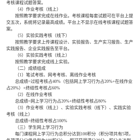
考核课程试题答案。
（
4
）作业考核（线上）
按照教学要求完成在线作业。考核课程每套试题可在平台上提
交五次，系统将记录最高成绩。平台上不显示在线考核课程试题答
案。
（
5
）实验实践考核（线下）
按照教学要求上传课程设计、实验报告、生产实习报告、生产
实践报告、企业实践报告至平台。
（
6
）实验实践考核（线上）
按照教学要求完成线上实验。
（二）成绩组成
（
1
）笔试考核、网考考核、离线作业考核
总成绩
=
过程考核占
40%
（包括网上学习行为占
20%+
在线作业
占
20%
）
+
终结性考核占
60%
（
2
）在线作业考核
总成绩
=
网上学习行为占
20%+
终结性考核占
80%
（
3
）作业考核（线上）、实验实践考核（线下）、实践实验
考核（线上）
总成绩
=
终结性考核占
100%
（三）学生网上学习行为
每门课程网上学习行为总积分达到
100
积分（积分项共有
5
项，