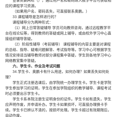
登录
奥鹏网站
（
），通过用户名和密码进入教学平台可获取相
应的课程学习资源。
（如果用户名、密码丢失，可直接联系奥鹏。）
33.
课程辅导是怎样进行的？
课程辅导分为两种形式：
1
（
）网上日常答疑辅导
学员可向教师咨询，通过远程教学平
台在线论坛等，得到教师的答疑或网上辅导，或由校外学习中心直
接组织辅导答疑。
2
（
）阶段性辅导（考前辅导）
课程辅导的内容主要是对课程
的总结、指导、疑难问题解答、考试指导等。学习中心可根据学生
情况安排适当辅导教师对部分课程集中答疑，学生到各地学习中心
网络教室集中答疑。
六、学生卡、作业及考试问题
34.
学生卡、奥鹏卡有什么用途，如何办理？如果丢失如何处
理？
学生正式注册选课后，由学院统一办理学生卡。学生卡是学院
学生参加学习的证明，学生在参加学院组织的教学辅导、课程考试
时必须要出示学生卡。
学生卡系本院注册生证明身份的证件。学生卡如有遗失，学生
应声明作废，并申请补办。学生卡如果损坏，可直接办理换卡手
续。学生卡已辨认不清的，按损坏处理。学生卡超过有效期限后，
自动作废。