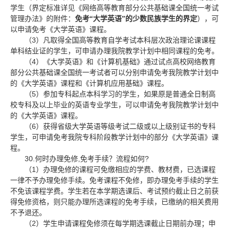
学生（界定标准详见《网络高等教育部分公共基础课全国统一考试
管理办法》的附件：
免考“大学英语”的少数民族学生的界定
），可
以申请免考《大学英语》课程。
3
（
）凡取得全国高等教育自学考试本科层次政治理论课课程
单科结业证的学生，可申请办理我院教学计划中相同课程的免考。
4
（
）《大学英语》和《计算机基础》通过试点高校网络教育
部分公共基础课全国统一考试者可以分别申请免考我院教学计划中
的《大学英语》课程和《计算机应用基础》课程。
5
（
）参加专科起点本科学习的学生，如果原是普通全日制高
校专科及以上毕业的英语专业学生，可以申请免考我院教学计划中
的《大学英语》课程。
6
（
）获得省级大学英语等级考试二级或以上级别证书的专科
学生，可申请免考我院专科阶段教学计划中的部分《大学英语》课
程。
30.
,
?
何时办理免修
免考手续？流程如何
1
（
）办理免修的课程可免缴相应的学费、教材费，已选课程
一律不予办理免修手续。免考课程不免修，即办理免考手续的学生
不免该课程学费。学生若在本学期选课后、考试预约截止日之前获
得免修资格，则只能办理所选课程的免考手续，已缴纳的相关费用
不予退还。
2
（
）学生申请课程免修须在每学期选课截止日期前办理；申