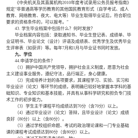
《中央机关及其直属机构
2010
年度考试录用公务员报考指南》
规定“非普通高等学历教育的其他国民教育形式（自学考试、成人
教育、网络教育、夜大、电大等）毕业生取得毕业证后，符合职位
要求的资格条件的，可以报考。”
43.
学生毕业档案中包括什么？何时发放？
毕业档案内容包括：录取通知书、毕业生登记表、成绩单、毕
业证明书、毕业论文（设计）评语及成绩表、优秀学生及优秀毕业
生评审表（如获评）等。每年
7
月和
1
月与毕业证书同时发放。
九、学位
44.
申请学位的条件？
（
1
）拥护中国共产党领导，拥护社会主义制度，愿意为社会
主义建设事业服务，遵纪守法，品行端正，身心健康。
（
2
）完成培养计划的各项要求，其课程学习、实验、实习和
毕业设计（论文）等环节的成绩，表明确已较好地掌握本学科的基
础知识、专业知识和基本技能，并具有从事科学研究和担负专门技
术工作的初步能力。
（
3
）学生主干课程平均成绩达到
70
分（含
70
分）以上。
（
4
）通过毕业设计（论文）答辩，且毕业设计（论文）成绩
良好（
80
分）以上（含
80
分）。
（
5
）通过学校组织命题、考试的政治理论课和一门专业基础
课的课程考试成绩达到
80
分（含
80
分）以上。