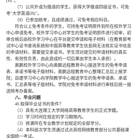
(B)
”。
（
7
）公共外语为俄语的学生，获得大学俄语四级证书，可免
考“大学英语
(B)
”。
（
8
）已参加统考，且成绩通过，可免考相应科目。
符合以上免考条件的学生，可持免考证明原件到所在校外学习
中心申请免考。校外学习中心对学生的免考证明原件进行初审，初
审合格后由校外学习中心在平台提交申请和电子材料（在教育部考
试中心证书查询系统和中国高等教育学生信息网无法核实证书信息
的申请材料，需要提交承诺书。学生须对提交的申请材料的真实
性、有效性负责，由此造成的一切后果由学生本人承担）。
奥鹏校外学习中心向奥鹏远程教育中心报送学生的免考申请
表、承诺书等电子版材料，奥鹏远程教育中心整理汇总后上报学
院；自建学习中心向学院教学中心报送学生的免考申请表、承诺
书、汇总表等电子版材料。学院对免考申请材料进行审核后统一报
送网考办备案。
八、毕业问题
40.
取得毕业证书的条件？
（
1
）具有大连理工大学网络高等教育学生的正式学籍。
（
2
）学习时间在规定的学习期限内。
（
3
）修满所在专业教学计划规定的全部学分。
（
4
）本科层次学生须通过试点高校网络教育部分公共基础课
全国统一考试。