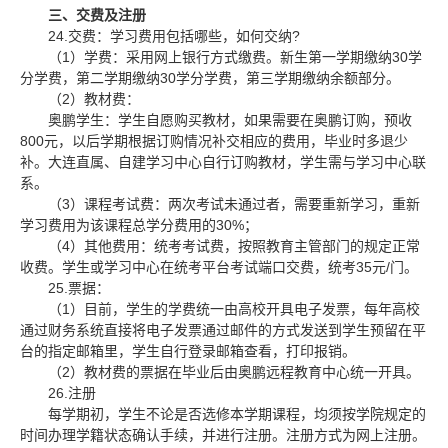
三、交费及注册
24.
?
交费：学习费用包括哪些，如何交纳
1
30
（
）学费：采用网上银行方式缴费。新生第一学期缴纳
学
30
分学费，第二学期缴纳
学分学费，第三学期缴纳余额部分。
2
（
）教材费：
奥鹏学生：学生自愿购买教材，如果需要在奥鹏订购，预收
800
元，以后学期根据订购情况补交相应的费用，毕业时多退少
补。大连直属、自建学习中心自行订购教材，学生需与学习中心联
系。
3
（
）课程考试费：两次考试未通过者，需要重新学习，重新
30%
学习费用为该课程总学分费用的
；
4
（
）其他费用：统考考试费，按照教育主管部门的规定正常
35
/
收费。学生或学习中心在统考平台考试端口交费，统考
元
门。
25.
票据：
1
（
）目前，学生的学费统一由高校开具电子发票，每年高校
通过财务系统直接将电子发票通过邮件的方式发送到学生预留在平
台的指定邮箱里，学生自行登录邮箱查看，打印报销。
2
（
）教材费的票据在毕业后由奥鹏远程教育中心统一开具。
26.
注册
每学期初，学生不论是否选修本学期课程，均须按学院规定的
时间办理学籍状态确认手续，并进行注册。注册方式为网上注册。