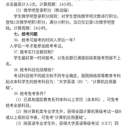
点击最高计入
5
次。计算周期：
24
小时。
（
5
）微学吧登录积分（移动端）
学生微学吧登录积分规则：对学生登陆微学吧次数进行积分。
登陆
1
次微学吧积
5
积分，满分
10
积分。当日仅记录
1
次微学吧登
陆。计算周期：
24
小时。
七、统考问题
36
．统考可报考的时间入学后一年？
入学后一年才能参加统考考试。
37.
报考实行总额控制？
学生最好第一时间报考，以免名额已满提前结束报考而报不上
名。
38.
统考科目包括哪些？
考试科目按不同层次和不同专业确定，我院网络高等教育专科
起点本科学生的统考科目为：“大学英语（
B
）”、“计算机应用基
础”。
39.
统考免考条件？
（
1
）已具有国民教育系列本科以上学历（含本科），可免考
统考全部科目。
（
2
）除计算机类专业学生外，获得全国计算机等级考试一级
B
或以上级别证书者，可免考“计算机应用基础”。
（
3
）除英语专业学生外，获得大学英语等级考试（
CET
）四