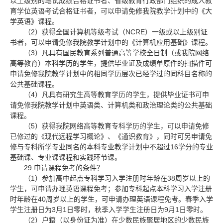
以上级别的笔试成绩合格证书者、省级教育行政部门组织的成人教
育学位英语考试合格证书者，可以申请免修我院教学计划中的《大
学英语》课程。
2
NCRE
（
）获得全国计算机等级考试（
）一级或以上级别证
书者，可以申请免修我院教学计划中的《计算机应用基础》课程。
3
（
）凡具有国民教育系列普通高等学校全日制（或我院网络
高等教育）本科学历的学生，提供毕业证及成绩单原件的扫描件可
申请免修我院教学计划中的相同学历层次已经学过的同科目名称的
公共基础课程。
4
（
）凡具有研究生高等教育学历的学生，提供毕业证书可申
请免修我院教学计划中英语类、计算机类和政治理论类的公共基础
课程。
5
（
）获得我院网络高等教育专科学历的学生，可以申请免修
已修过的《现代远程学习概论》、《通识教育》，同时可另申请免
16
修与专科所学专业同名的本科专业教学计划中不超过
学分的专业
基础课、专业课课程和实践环节课。
29.
申请课程免考的条件？
1
38
（
）参加高中起点专科学习入学注册时年龄在
周岁以上的
学生，可申请办理英语课程免考；参加专科起点本科学习入学注册
40
时年龄在
周岁以上的学生，可申请办理英语课程免考。春季入学
3
1
9
1
学生注册日为
月
日零时，秋季入学学生注册日为
月
日零时。
2
（
）户籍（以身份证为准）在少数民族聚居地区的少数民族