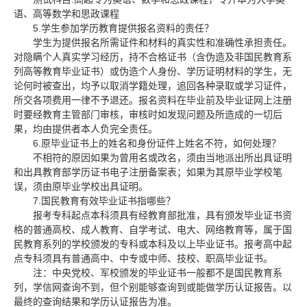
语、高等数学和思政课程
5.
学生参加学历教育提供报名资料的责任？
学生为提供报名所需证件和材料的真实性和准确性承担责任。
对隐瞒个人真实学习经历，持不合格证书（含伪造及非国民教育系
列高等教育毕业证书）或伪造个人身份、学历证明材料的学生，无
论何时被查出，均予以取消学籍处理，追回各种录取或学习证件，
所交各项费用一律不予退还。报名资料在毕业前及毕业证网上注册
时要经教育主管部门审核，审核时如发现问题及所造成的一切后
果，均由提供者本人负完全责任。
6.
原毕业证书上的姓名和身份证件上姓名不符，如何处理？
不相符的原因如果为曾用名或改名，须由当地派出所出具证明
和出具教育部学历证书电子注册备案表；如果为其原毕业学校笔
误，须由原毕业学校出具证明。
7.
国民教育有效毕业证书指哪些？
报考专科起点本科须具有经教育部批准，具有颁发毕业证书资
格的普通高校、成人教育、自学考试、电大、网络教育等，属于国
民教育系列的学校颁发的专科或本科及以上毕业证书。报考高中起
点专科须具有普通高中、中专或中师、技校、职高毕业证书。
注：中央党校、军校颁发的毕业证书一般都不是国民教育系
列，学信网查询不到，但个别能够查询到或能做学历认证报告。以
最终的查询结果和学历认证报告为准。