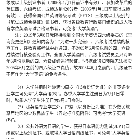
级或以上级别证书者（
2006
年
1
月
1
日前证书有效）、参加改革后的
英语四、六级考试，成绩达到
420
分者（
2006
年
1
月
1
日前取得成绩
有效）、获得全国公共英语等级考试（
PETS
）三级或以上级别的
《笔试成绩合格证》证书者、获得省级教育行政部门组织的成人教
育学位英语考试合格证书者，可免考“大学英语”。
注：
2019
年
5
月
8
日我院接收到全国大学英语四六级委员的《查
询变更通知》通知内容为：“为进一步完善四、六级考试成绩的核
查工作，经教育部考试中心通知，不对
05
年
6
月份以前的四、六级
成绩进行核查验对工作。全国大学英语四、六级考试委员会只对
05
年
6
月份以后的四、六级成绩进行验证。”根据此通知我院无法核实
2005
年
6
月之前的四六级证书真伪，故
2005
年
6
月之前的四六级证书
不再作为“大学英语”的免考条件。
（
4
）入学注册时年龄满
40
周岁（以身份证为准）的非英语专
业学生可免考“大学英语
(B)
”。春季入学学生注册日为
3
月
1
日零
时，秋季入学学生注册日为
9
月
1
日零时。
（
5
）除英语专业学生外，户籍（以身份证为准）在少数民族
聚居地区的少数民族学生（界定标准见附件）可免考“大学英语
(B)
”。
（
6
）公共外语为日语的学生，获得日本语能力测试
(JLPT)
四
级或以上级别证书、或取得大学日语四级证书，可免考“大学英语