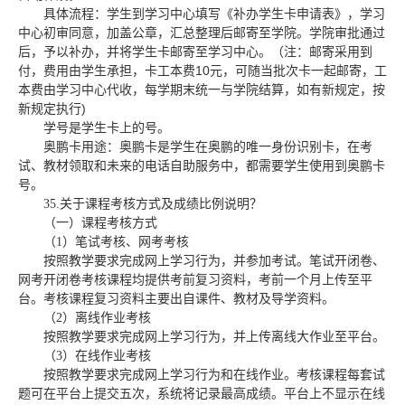
具体流程：学生到学习中心填写《补办学生卡申请表》，学习
中心初审同意，加盖公章，汇总整理后邮寄至学院。学院审批通过
后，予以补办，并将学生卡邮寄至学习中心。（注：邮寄采用到
10
付，费用由学生承担，卡工本费
元，可随当批次卡一起邮寄，工
本费由学习中心代收，每学期末统一与学院结算，如有新规定，按
)
新规定执行
学号是学生卡上的号。
奥鹏卡用途：奥鹏卡是学生在奥鹏的唯一身份识别卡，在考
试、教材领取和未来的电话自助服务中，都需要学生使用到奥鹏卡
号。
35.
关于课程考核方式及成绩比例说明？
（一）课程考核方式
（
1
）笔试考核、网考考核
按照教学要求完成网上学习行为，并参加考试。笔试开闭卷、
网考开闭卷考核课程均提供考前复习资料，考前一个月上传至平
台。考核课程复习资料主要出自课件、教材及导学资料。
（
2
）离线作业考核
按照教学要求完成网上学习行为，并上传离线大作业至平台。
（
3
）在线作业考核
按照教学要求完成网上学习行为和在线作业。考核课程每套试
题可在平台上提交五次，系统将记录最高成绩。平台上不显示在线